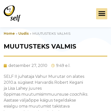
Home
»
Uudis
»
MUUTUSTEKS VALMIS
MUUTUSTEKS VALMIS
detsember 27, 2010
9:49 e.l.
SELF II juhataja Vahur Murutar on alates
2010.a. sügisest Harvardis Robert Kegani
ja Lisa Lahey juures
õppimas muutumisimmuunsuse
coachiks
.
Aastase väljaõppe käigus tegeldakse
esialgu oma muutumist takistava