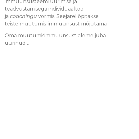
immuunsüsteemi uurimise ja
teadvustamisega individuaaltöö
ja
coachingu
vormis. Seejärel õpitakse
teiste muutumis-immuunsust mõjutama.
Oma muutumisimmuunsust oleme juba
uurinud …