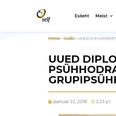
Esileht
Meist
Home
»
Uudis
»
UUED DIPLOMEERI
UUED DIPL
PSÜHHODRA
GRUPIPSÜH
jaanuar 22, 2018
2:23 p.l.