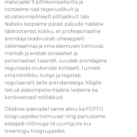
materjalist 9 põhikompetentsi ja
töötasime nad tegevuslikult ja
situatsioonipõhiselt põhjalikult läbi.
Näiteks leppisime pärast paljude näidete
läbitöötamist kokku, et professionaalne
arendaja teadvustab üheaegselt
välismaailmas ja oma sisemuses toimuvat,
märkab ja eristab sotsiaalset ja
personaalset tasandit, suudab arendajana
tegutseda olukorrale kohaselt, tunneb
oma inimlikku külge ja tegeleb
regulaarselt selle arendamisega. Kõigile
leitud alakompetentsidele leidsime ka
konkreetsed mõõdikud.
Obidose-päevadel saime aimu ka FEPTO
töögruppides toimuvast ning panustame
edaspidi rõõmuga nii uuringute kui
treeningu töögruppides.