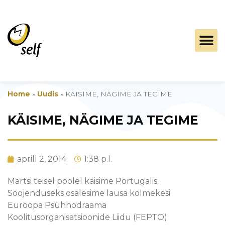
Home
»
Uudis
»
KÄISIME, NÄGIME JA TEGIME
KÄISIME, NÄGIME JA TEGIME
aprill 2, 2014
1:38 p.l.
Märtsi teisel poolel käisime Portugalis.
Soojenduseks osalesime lausa kolmekesi
Euroopa Psühhodraama
Koolitusorganisatsioonide Liidu (FEPTO)