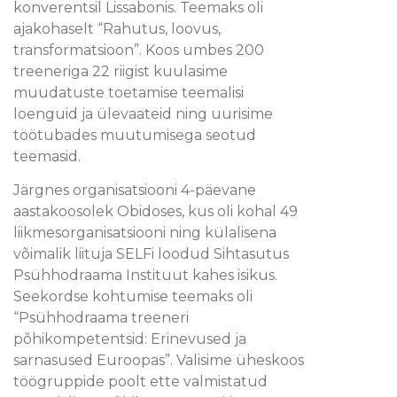
konverentsil Lissabonis. Teemaks oli
ajakohaselt “Rahutus, loovus,
transformatsioon”. Koos umbes 200
treeneriga 22 riigist kuulasime
muudatuste toetamise teemalisi
loenguid ja ülevaateid ning uurisime
töötubades muutumisega seotud
teemasid.
Järgnes organisatsiooni 4-päevane
aastakoosolek Obidoses, kus oli kohal 49
liikmesorganisatsiooni ning külalisena
võimalik liituja SELFi loodud Sihtasutus
Psühhodraama Instituut kahes isikus.
Seekordse kohtumise teemaks oli
“Psühhodraama treeneri
põhikompetentsid: Erinevused ja
sarnasused Euroopas”. Valisime üheskoos
töögruppide poolt ette valmistatud