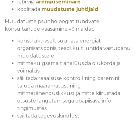
läbi viia
arenguseminare
koolitada
muudatuste juhtijaid
Muudatuste psühholoogiat tundvate
konsultantide kaasamine võimaldab
konstruktiivselt suunata energiat
organisatsioonis, teadlikult juhtida vastupanu
muudatustele
mitmekülgsemalt analüüsida olukorda ja
võimalusi
säilitada reaalsuse kontroll ning paremini
taluda määramatust ning
mitmetähenduslikkust ja mitte kiirustada
otsuste langetamisega ebapiisava info
tingimustes
säilitada tegevuskindlust