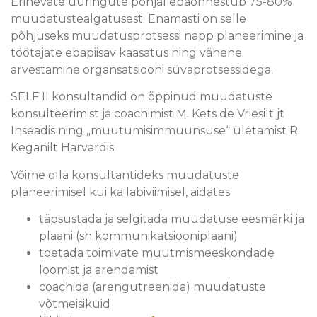
Erinevate uuringute põhjal ebaõnnestub 75-80%
muudatustealgatusest. Enamasti on selle
põhjuseks muudatusprotsessi napp planeerimine ja
töötajate ebapiisav kaasatus ning vähene
arvestamine organsatsiooni süvaprotsessidega.
SELF II konsultandid on õppinud muudatuste
konsulteerimist ja coachimist M. Kets de Vriesilt jt
Inseadis ning „muutumisimmuunsuse“ ületamist R.
Keganilt Harvardis.
Võime olla konsultantideks muudatuste
planeerimisel kui ka läbiviimisel, aidates
täpsustada ja selgitada muudatuse eesmärki ja
plaani (sh kommunikatsiooniplaani)
toetada toimivate muutmismeeskondade
loomist ja arendamist
coachida (arengutreenida) muudatuste
võtmeisikuid